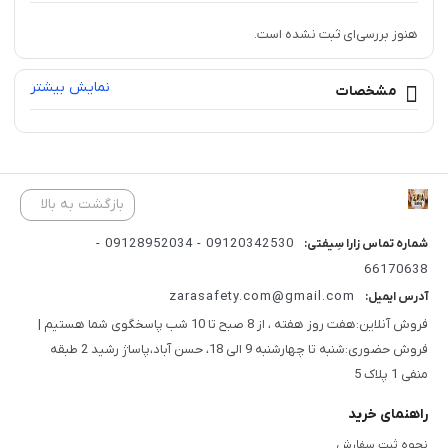
تولید شده و محصول کشور فرانسه میباشد. برای نگهداری دستکش لطفا
هنوز بررسی‌ای ثبت نشده است.
آن را داخل کیسه مخصوص خود و در جای خشک و خنک نگهداری کنید.
نمایش بیشتر
مشخصات
ویژگی های دستکش ایمنی عایق برقregeltex کلاس00: دستکش ایمنی
فوق بسیار با کیفیت و با دوام و مقاوم میباشد و کاملا آنتی باکتریال و آنتی
قارچ میباشد.
برای دیدن سایر دستکش هاس عایق برق و کفش عایق برق و کلاه عایق
بازگشت به بالا
برق با قیمت رقابتی و کیفیتی بی نظیر روی کلمات کلیک کنید لطفا. زارا
09120342530 - 09128952034 -
شماره تماس زارا سِیفتی:
سیفتی🌸⚡️
66170638
کاربرد:حفاظت از دست و عایق برق تا 2500ولت در محیط هایی که با برق
zarasafety.com@gmail.com
آدرس ایمیل:
سر و کار دارند، ادارات برق ، تکنسین های برق،کارگاه ها و…
فروش آنلاین:هفت روز هفته ، از 8 صبح تا 10 شب پاسخگوی شما هستیم |
طبقه بندي كلاس هاي دستكش عايق برق:
فروش حضوری:شنبه تا چهارشنبه 9 الی 18، حسن آباد،پاساژ رشید 2 طبقه
منفی 1 پلاک 5
•.كلاس 00 : تا2500 ولت
•كلاس0 : 2500 ولت تا10000ولت
راهنمای خرید
•كلاس1:از 5000 ولت تا 10000 ولت
نحوه ثبت سفارش