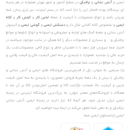
ایمنی و
آتش نشانی
و
ترافیکی
در سطح کشور و شهر تهران همواره در هر زمینه
میباشند اعم از مشاغلی مانند کار در معادن ، کارخانجات،
ای پیشگام بوده افتخار این را دارا است که در بستر اینترنت نیز یاری رسان شما
صنایع،شهرداری،ساختمان سازی و…
عزیزان باشد و انواع محصولات با کیفیت از جمله
لباس کار
و
کفش کار
و
کلاه
ایمنی
و بخصوص کلاه آفتابی شال دار و
دستکش ایمنی
و
گوشی ایمنی
و کپسول
آتش نشانی و جعبه کمک های اولیه و مخروطی و استوانه و انواع تابلوها و موانع
ترافیکی و.. . و بسیاری از محصولات دیگر را که همگی در سایت موجود میباشند در
اختیار شما سروران قرار دهد تا با اطمینان خاطر و تنوع کافی محصولات،لذت یک
خرید عالی را بچشید. همواره با پایبندی بر سه اصل کیفیت عالی و قیمت رقابتی و
ارسال به موقع در خدمت شما هستیم.
زارا سِیفتی به عنوان یکی از قدیمی‌ترین فروشگاه های ایمنی و آتش نشانی و
ترافیکی با بیش از یک دهه تجربه فروش حضوری، با پایبندی به سه اصل، قیمت
پایین و کیفیت بالا ،ضمانت بازگشت کالا و تضمین اصل‌بودن کالا بر آن شد تا
همگام با فروشگاه‌های معتبر جهان، به بزرگ‌ترین فروشگاه اینترنتی در زمینه
ایمنی ایران تبدیل شود. هر آنچه که نیاز دارید در زمینه ایمنی ،آتش نشانی
،ترافیکی و به ذهن شما خطور می‌کند در اینجا پیدا خواهید کرد.
ایمنیِ زارا،مسئولِ ایمنی شما