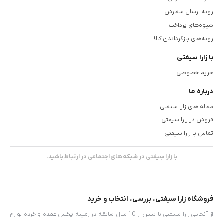
رویه ارسال سفارش
•كلاس 2: از10000 ولت تا 20000 ولت
شیوه‌های پرداخت
•كلاس 3: از20000ولت تا30000 ولت
رویه‌های بازگرداندن کالا
•کلاس 4: بالای 30000 ولت
با زارا سیفتی
دستکش ایمنی:
حریم خصوصی
یکی از مهمترین و ضروری ترین عضو بدن دست ها میباشند که به دلیل
درباره ما
فعالیت بالا همواره در معرض خطر قرار دارند، ما با انتخاب دستکش ایمنی
مقاله های زارا سیفتی
مناسب سلامت و ایمنی دستانمان را تامین میکنیم.
فروش در زارا سیفتی
دستکش ایمنی انواع مختلفی دارد که با توجه به مشاغل متفاوت طراحی و
تماس با زارا سیفتی
تولید میشوند.
دستکش های ایمنی دارای سایز بندی های استاندار بوده و از متریال با
با زارا سِیفتی در شبکه های اجتماعی در ارتباط باشید.
کیفیت ساخته میشوند.
در خرید دستکش های کار حتما به اندازه بودن آن توجه کرده و از برند
فروشگاه زارا سِیفتی، بررسی، انتخاب و خرید
معتبری خرید نمایید.
از آنجایی زارا سیفتی با بیش از 10 سال سابقه در زمینه پخش عمده و خرده لوازم
.دستکش های ایمنی در همه مشاغل کاربرد و جایگاه خاص خود را دارا