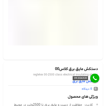
دستکش عایق برق کلاس00
regletex 00-2500 class electrical insulating gloves
09120342530
دستکش عایق برق
0
دیدگاه
0
ویژگی های محصول
کاربرد:
حفاظت از دست و عایق برق تا 2500ولت در محیط